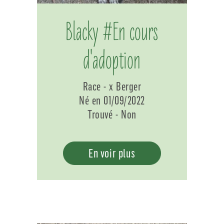
Blacky #En cours
d'adoption
Race - x Berger
Né en 01/09/2022
Trouvé - Non
En voir plus